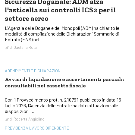
Sicurezza Doganale: ADM alza
l'asticella sui controlli ICS2 per il
settore aereo
L'Agenzia delle Dogane e dei Monopoli (ADM) ha chiarito le
modalità di compilazione delle Dichiarazioni Sommarie di
Entrata (ENS) nel...
di
Gaetana Rota
ADEMPIMENTI E DICHIARAZIONI
Avvisi di liquidazione e accertamenti parziali:
consultabili nel cassetto fiscale
Con il Provvedimento prot. n. 210791 pubblicato in data 16
luglio 2026, l’Agenzia delle Entrate ha dato attuazione alle
disposizioni i...
di
Roberta Angiolino
PREVIDENZA LAVORO DIPENDENTE